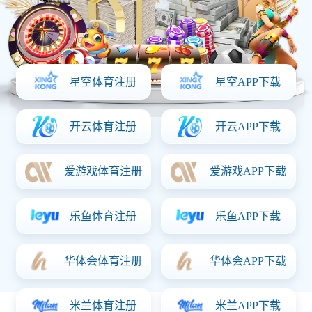
首页
/
体育新闻
/ 正文